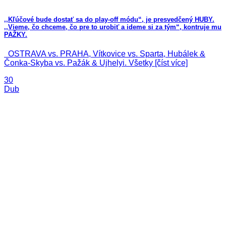
,,Kľúčové bude dostať sa do play-off módu“, je presvedčený HUBY.
,,Vieme, čo chceme, čo pre to urobiť a ideme si za tým“, kontruje mu
PAŽKY.
OSTRAVA vs. PRAHA, Vítkovice vs. Sparta, Hubálek &
Čonka-Skyba vs. Pažák & Ujhelyi. Všetky [číst více]
30
Dub