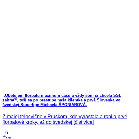
,,Obetujem florbalu maximum času a vždy som si chcela SSL
zahrať“, teší sa po prestupe naša klientka a prvá Slovenka vo
švédskej Superlige Michaela ŠPONIAROVÁ.
Z malej telocvične v Pruskom, kde vyrastala a robila prvé
florbalové kroky, až do švédskej [číst více]
16
Čvn