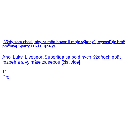
„Vždy som chcel, aby za mňa hovorili moje výkony”, vysvetľuje hráč
pražskej Sparty Lukáš Ujhelyi
Ahoj Luky! Livesport Superliga sa po dlhých týždňoch opäť
rozbehla a vy máte za sebou [číst více]
11
Pro