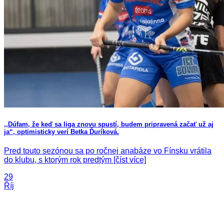
,,Dúfam, že keď sa liga znovu spustí, budem pripravená začať už aj
ja“, optimisticky verí Betka Ďuríková.
Pred touto sezónou sa po ročnej anabáze vo Fínsku vrátila
do klubu, s ktorým rok predtým [číst více]
29
Říj