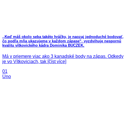
,,Keď máš okolo seba takéto hráčky, je naozaj jednoduché bodovať,
čo podľa mňa ukazujeme v každom zápase“, vyzdvihuje nespornú
kvalitu vítkovického kádra Dominika BUCZEK.
Má v priemere viac ako 3 kanadské body na zápas. Odkedy
je vo Vítkoviciach, tak [číst více]
01
Úno