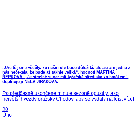
,,Určitě jsme věděly, že naše role bude důležitá, ale asi ani jedna z
nás nečekala, že bude až takhle veliká“, hodnotí MARTINA
ŘEPKOVÁ. ,,Je strašně super mít lyžařské středisko za barákem“,
doplňuje jí NELA JIRÁKOVÁ.
Po předčasně ukončené minulé sezóně opustily jako
největší hvězdy pražský Chodov, aby se vydaly na [číst více]
20
Úno