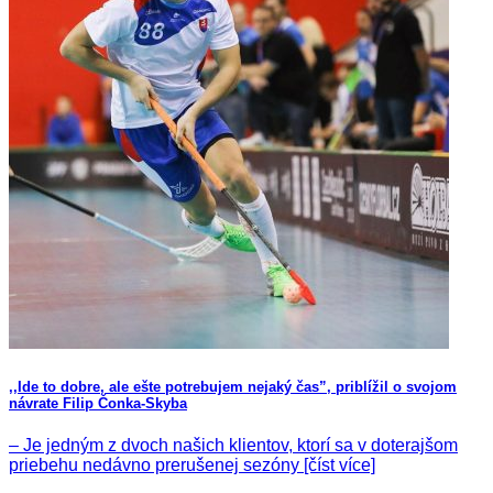
,,Ide to dobre, ale ešte potrebujem nejaký čas”, priblížil o svojom
návrate Filip Čonka-Skyba
– Je jedným z dvoch našich klientov, ktorí sa v doterajšom
priebehu nedávno prerušenej sezóny [číst více]