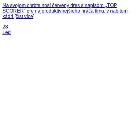
Na svojom chrbte nosí červený dres s nápisom ,,TOP
SCORER“ pre najproduktívnejšieho hráča tímu, v nabitom
kádri [číst více]
28
Led