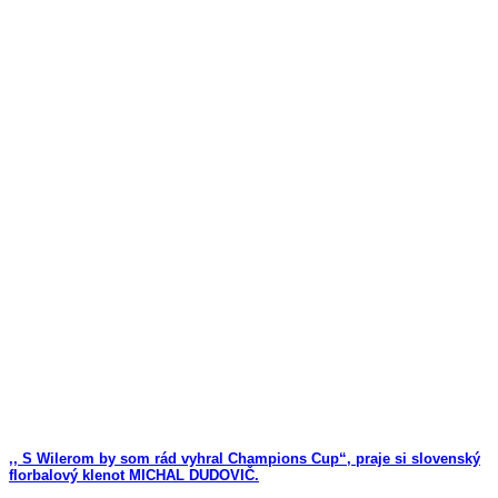
,, S Wilerom by som rád vyhral Champions Cup“, praje si slovenský
florbalový klenot MICHAL DUDOVIČ.