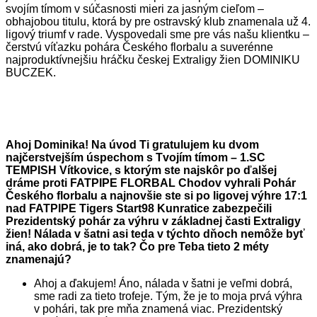
svojím tímom v súčasnosti mieri za jasným cieľom –
obhajobou titulu, ktorá by pre ostravský klub znamenala už 4.
ligový triumf v rade. Vyspovedali sme pre vás našu klientku –
čerstvú víťazku pohára Českého florbalu a suverénne
najproduktívnejšiu hráčku českej Extraligy žien DOMINIKU
BUCZEK.
Ahoj Dominika! Na úvod Ti gratulujem ku dvom
najčerstvejším úspechom s Tvojím tímom – 1.SC
TEMPISH Vítkovice, s ktorým ste najskôr po ďalšej
dráme proti FATPIPE FLORBAL Chodov vyhrali Pohár
Českého florbalu a najnovšie ste si po ligovej výhre 17:1
nad FATPIPE Tigers Start98 Kunratice zabezpečili
Prezidentský pohár za výhru v základnej časti Extraligy
žien! Nálada v šatni asi teda v týchto dňoch nemôže byť
iná, ako dobrá, je to tak? Čo pre Teba tieto 2 méty
znamenajú?
Ahoj a ďakujem! Áno, nálada v šatni je veľmi dobrá,
sme radi za tieto trofeje. Tým, že je to moja prvá výhra
v pohári, tak pre mňa znamená viac. Prezidentský