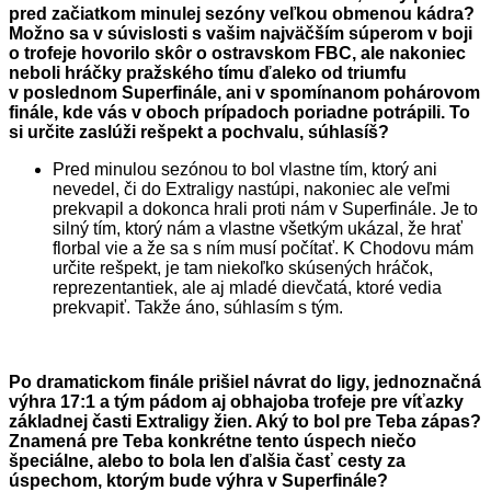
pred začiatkom minulej sezóny veľkou obmenou kádra?
Možno sa v súvislosti s vašim najväčším súperom v boji
o trofeje hovorilo skôr o ostravskom FBC, ale nakoniec
neboli hráčky pražského tímu ďaleko od triumfu
v poslednom Superfinále, ani v spomínanom pohárovom
finále, kde vás v oboch prípadoch poriadne potrápili. To
si určite zaslúži rešpekt a pochvalu, súhlasíš?
Pred minulou sezónou to bol vlastne tím, ktorý ani
nevedel, či do Extraligy nastúpi, nakoniec ale veľmi
prekvapil a dokonca hrali proti nám v Superfinále. Je to
silný tím, ktorý nám a vlastne všetkým ukázal, že hrať
florbal vie a že sa s ním musí počítať. K Chodovu mám
určite rešpekt, je tam niekoľko skúsených hráčok,
reprezentantiek, ale aj mladé dievčatá, ktoré vedia
prekvapiť. Takže áno, súhlasím s tým.
Po dramatickom finále prišiel návrat do ligy, jednoznačná
výhra 17:1 a tým pádom aj obhajoba trofeje pre víťazky
základnej časti Extraligy žien. Aký to bol pre Teba zápas?
Znamená pre Teba konkrétne tento úspech niečo
špeciálne, alebo to bola len ďalšia časť cesty za
úspechom, ktorým bude výhra v Superfinále?