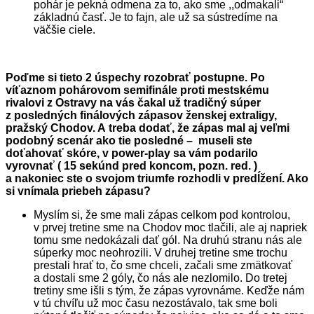
pohár je pekná odmena za to, ako sme ,,odmakali“
základnú časť. Je to fajn, ale už sa sústredíme na
väčšie ciele.
Poďme si tieto 2 úspechy rozobrať postupne. Po
víťaznom pohárovom semifinále proti mestskému
rivalovi z Ostravy na vás čakal už tradičný súper
z posledných finálových zápasov ženskej extraligy,
pražský Chodov. A treba dodať, že zápas mal aj veľmi
podobný scenár ako tie posledné – museli ste
doťahovať skóre, v power-play sa vám podarilo
vyrovnať ( 15 sekúnd pred koncom, pozn. red. )
a nakoniec ste o svojom triumfe rozhodli v predĺžení. Ako
si vnímala priebeh zápasu?
Myslím si, že sme mali zápas celkom pod kontrolou,
v prvej tretine sme na Chodov moc tlačili, ale aj napriek
tomu sme nedokázali dať gól. Na druhú stranu nás ale
súperky moc neohrozili. V druhej tretine sme trochu
prestali hrať to, čo sme chceli, začali sme zmätkovať
a dostali sme 2 góly, čo nás ale nezlomilo. Do tretej
tretiny sme išli s tým, že zápas vyrovnáme. Keďže nám
v tú chvíľu už moc času nezostávalo, tak sme boli