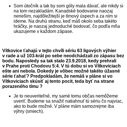
Som útočník a tak by som góly mala dávať, ale nikdy si
na tom nezakladám. Kanadské bodovanie naozaj
neriešim, najdôležitejší je tímový úspech a za ním si
ideme. Na druhú stranu, keď máš okolo seba takéto
hráčky, je naozaj jednoduché bodovať, čo podľa mňa
ukazujeme v každom zápase.
Vítkovice ťahajú v tejto chvíli sériu 63 ligových výhier
v rade a už 103-krát po sebe neodchádzali zo zápasu bez
bodu. Naposledy sa tak stalo 23.9.2018, kedy prehrali
v Prahe proti Chodovu 5:4. V tú dobu si vo Vítkoviciach
ešte ani nebola. Dokedy je vôbec možné takéto úžasné
série ťahať? Predpokladám, že nemáš v pláne si vo
Vítkoviciach skúsiť aj tento pocit, teda byť na strane
porazeného tímu
?
Je to neuveriteľné, my samé tomu občas nemôžeme
uveriť. Budeme sa snažiť natiahnuť tú sériu čo najviac,
ako to bude možné. V pláne mám samozrejme iba
výhry (smiech).