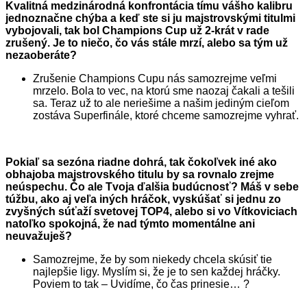
Kvalitná medzinárodná konfrontácia tímu vášho kalibru
jednoznačne chýba a keď ste si ju majstrovskými titulmi
vybojovali, tak bol Champions Cup už 2-krát v rade
zrušený. Je to niečo, čo vás stále mrzí, alebo sa tým už
nezaoberáte?
Zrušenie Champions Cupu nás samozrejme veľmi
mrzelo. Bola to vec, na ktorú sme naozaj čakali a tešili
sa. Teraz už to ale neriešime a našim jediným cieľom
zostáva Superfinále, ktoré chceme samozrejme vyhrať.
Pokiaľ sa sezóna riadne dohrá, tak čokoľvek iné ako
obhajoba majstrovského titulu by sa rovnalo zrejme
neúspechu. Čo ale Tvoja ďalšia budúcnosť? Máš v sebe
túžbu, ako aj veľa iných hráčok, vyskúšať si jednu zo
zvyšných súťaží svetovej TOP4, alebo si vo Vítkoviciach
natoľko spokojná, že nad týmto momentálne ani
neuvažuješ?
Samozrejme, že by som niekedy chcela skúsiť tie
najlepšie ligy. Myslím si, že je to sen každej hráčky.
Poviem to tak – Uvidíme, čo čas prinesie… ?