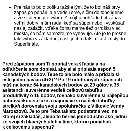
Pre nás to bolo trošku ťažšie tým, že to bol náš prvý
zápas po pohári, ale vedeli sme, s čím do toho ideme
a že si ideme pre výhru. Z môjho pohľadu bol zápas
veľmi dobrý, mám rada, keď sa súper nebojí vyskúšať
nás aj zatlačiť, vďaka čomu máme tiež o trošku viac
miesta, čo nám samozrejme vyhovuje. Ale je to presne
tak, výhra v základnej časti je iba ďalšia časť cesty do
Superfinále.
Pred zápasom som Ti poprial veľa šťastia a na
odľahčenie som dopísal, aby si si pripísala aspoň 5
kanadských bodov. Tebe to ale bolo málo a pridala si
ešte jeden naviac (4+2)
?
Po 19 odohraných zápasoch
máš na konte 64 kanadských bodov za 29 gólov a 35
asistencií, suverénne vedieš celkovú tabuľku
produktivity o 16 bodov, rovnako suverénne si najlepšou
nahrávačkou súťaže a najnovšie si na čele tabuľky
strelkýň dorovnala svoju spoluhráčku z Vítkovíc Vendy
Maroszovú. Je to pre Teba takisto podstatná vec, na
ktorej si zakladáš, alebo to berieš jednoducho ako jednu
zo svojich hlavných úloh v tíme, ktorou pomáhaš
k celkovému úspechu?