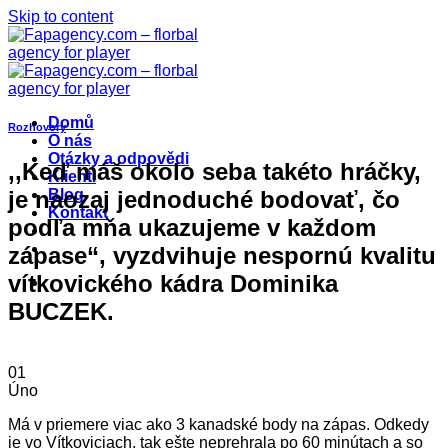
Skip to content
Domů
Rozhovory
O nás
Otázky a odpovědi
,,Keď máš okolo seba takéto hráčky,
Klienti
je naozaj jednoduché bodovať, čo
Blog
Kontakt
podľa mňa ukazujeme v každom
zápase“, vyzdvihuje nespornú kvalitu
vítkovického kádra Dominika
BUCZEK.
01
Úno
Má v priemere viac ako 3 kanadské body na zápas. Odkedy
je vo Vítkoviciach, tak ešte neprehrala po 60 minútach a so