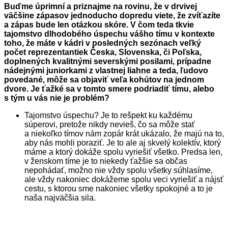
Buďme úprimní a priznajme na rovinu, že v drvivej
väčšine zápasov jednoducho dopredu viete, že zvíťazíte
a zápas bude len otázkou skóre. V čom teda tkvie
tajomstvo dlhodobého úspechu vášho tímu v kontexte
toho, že máte v kádri v posledných sezónach veľký
počet reprezentantiek Česka, Slovenska, či Poľska,
doplnených kvalitnými severskými posilami, prípadne
nádejnými juniorkami z vlastnej liahne a teda, ľudovo
povedané, môže sa objaviť veľa kohútov na jednom
dvore. Je ťažké sa v tomto smere podriadiť tímu, alebo
s tým u vás nie je problém?
Tajomstvo úspechu? Je to rešpekt ku každému
súperovi, pretože nikdy nevieš, čo sa môže stať
a niekoľko tímov nám zopár krát ukázalo, že majú na to,
aby nás mohli poraziť. Je to ale aj skvelý kolektív, ktorý
máme a ktorý dokáže spolu vyriešiť všetko. Predsa len,
v ženskom tíme je to niekedy ťažšie sa občas
nepohádať, možno nie vždy spolu všetky súhlasíme,
ale vždy nakoniec dokážeme spolu veci vyriešiť a nájsť
cestu, s ktorou sme nakoniec všetky spokojné a to je
naša najväčšia sila.