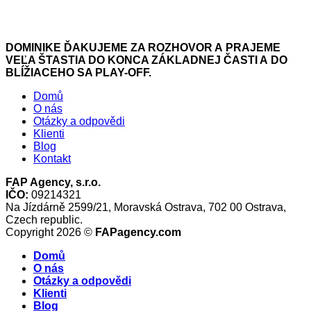
DOMINIKE ĎAKUJEME ZA ROZHOVOR A PRAJEME
VEĽA ŠTASTIA DO KONCA ZÁKLADNEJ ČASTI A DO
BLÍŽIACEHO SA PLAY-OFF.
Domů
O nás
Otázky a odpovědi
Klienti
Blog
Kontakt
FAP Agency, s.r.o.
IČO:
09214321
Na Jízdárně 2599/21, Moravská Ostrava, 702 00 Ostrava,
Czech republic.
Copyright 2026 ©
FAPagency.com
Domů
O nás
Otázky a odpovědi
Klienti
Blog