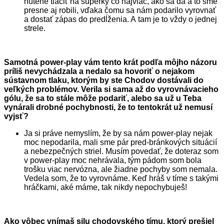
nútené tlačiť na súperky čo najviac, ako sa dá a to sme
presne aj robili, vďaka čomu sa nám podarilo vyrovnať
a dostať zápas do predĺženia. A tam je to vždy o jednej
strele.
Samotná power-play vám tento krát podľa môjho názoru
príliš nevychádzala a nedalo sa hovoriť o nejakom
sústavnom tlaku, ktorým by ste Chodov dostávali do
veľkých problémov. Verila si sama až do vyrovnávacieho
gólu, že sa to stále môže podariť, alebo sa už u Teba
vynárali drobné pochybnosti, že to tentokrát už nemusí
vyjsť?
Ja si práve nemyslím, že by sa nám power-play nejak
moc nepodarila, mali sme pár pred-bránkových situácií
a nebezpečných striel. Musím povedať, že doteraz som
v power-play moc nehrávala, tým pádom som bola
trošku viac nervózna, ale žiadne pochyby som nemala.
Vedela som, že to vyrovnáme. Keď hráš v tíme s takými
hráčkami, aké máme, tak nikdy nepochybuješ!
Ako vôbec vnímaš silu chodovského tímu, ktorý prešiel