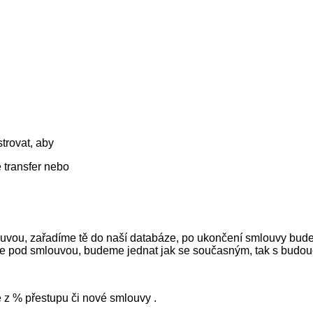
strovat, aby
 transfer nebo
ouvou, zařadíme tě do naší databáze, po ukončení smlouvy bu
stále pod smlouvou, budeme jednat jak se současným, tak s budo
 z % přestupu či nové smlouvy .